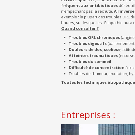
fréquent aux antibiotiques
déséquili
n’empechant pas la rechute.
A l’invers
exemple : la plupart des troubles ORL d
hautes, sur lesquelles l’Etiopathie aura 
Quand consulter ?
Troubles ORL chroniques
(angines
Troubles digestifs
(ballonnements,
Douleurs de dos, scoliose
, attitu
Atteintes traumatiques
(entorses
Troubles du sommeil
Difficulté de concentration
à l’ec
Troubles de l’humeur, excitation, hyp
Toutes les techniques étiopathique
Entreprises :