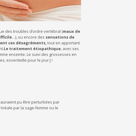
e des troubles d’ordre vertébral (
maux de
ficile
…), ou encore des
sensations de
ement ces désagréments
, tout en apportant
t.
Le traitement étiopathique
, avec ses
 femme enceinte. Le suivi des grossesses en
, essentielle pour le jour J !
i auraient pu être perturbées par
érinéale par la sage-femme ou le