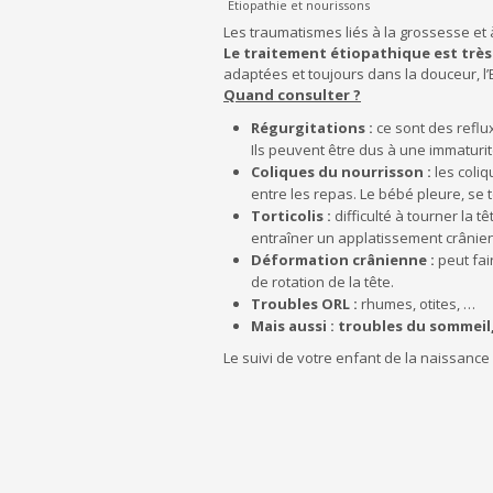
Etiopathie et nourissons
Les traumatismes liés à la grossesse et 
Le traitement étiopathique est tr
adaptées et toujours dans la douceur, l
Quand consulter ?
Régurgitations :
ce sont des reflux
Ils peuvent être dus à une immaturit
Coliques du nourrisson :
les coli
entre les repas. Le bébé pleure, se t
Torticolis :
difficulté à tourner la 
entraîner un applatissement crânien 
Déformation crânienne :
peut fair
de rotation de la tête.
Troubles ORL :
rhumes, otites, …
Mais aussi : troubles du sommeil
Le suivi de votre enfant de la naissanc