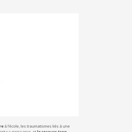
re
à l’école, les traumatismes liés à une
ant sa croissance, et
le recours trop