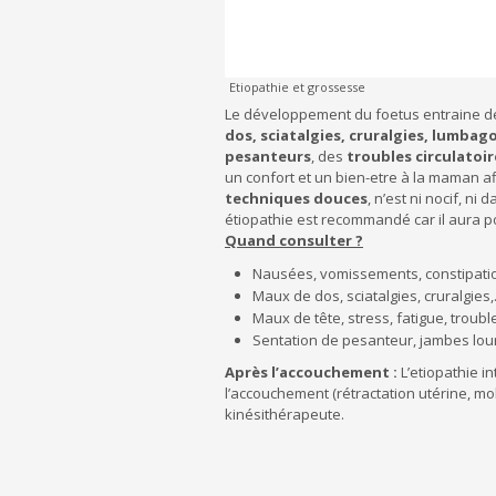
Etiopathie et grossesse
Le développement du foetus entraine de 
dos, sciatalgies, cruralgies, lumbag
pesanteurs
, des
troubles circulatoir
un confort et un bien-etre à la maman a
techniques douces
, n’est ni nocif, n
étiopathie est recommandé car il aura pou
Quand consulter ?
Nausées, vomissements, constipation
Maux de dos, sciatalgies, cruralgies
Maux de tête, stress, fatigue, troub
Sentation de pesanteur, jambes lo
Après l’accouchement :
L’etiopathie i
l’accouchement (rétractation utérine, mo
kinésithérapeute.