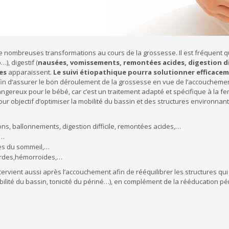
nombreuses transformations au cours de la grossesse. Il est fréquent qu
o
…), digestif (
nausées, vomissements, remontées acides, digestion dif
es
apparaissent.
Le suivi étiopathique pourra solutionner efficac
fin d’assurer le bon déroulement de la grossesse en vue de l’accouchemen
i dangereux pour le bébé, car c’est un traitement adapté et spécifique à la
r objectif d’optimiser la mobilité du bassin et des structures environnantes
s, ballonnements, digestion difficile, remontées acides,…
,…
les du sommeil,…
urdes,hémorroïdes,…
ntervient aussi après l’accouchement afin de rééquilibrer les structures qu
bilité du bassin, tonicité du périné…), en complément de la rééducation p