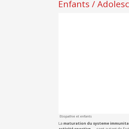
Enfants / Adolesc
Etiopathie et enfants
La
maturation du systeme immunita
activité sportive
,…. sont autant de fac