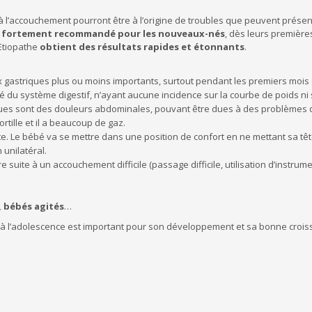
à l’accouchement pourront être à l’origine de troubles que peuvent présen
ès fortement recommandé pour les nouveaux-nés
, dès leurs première
’Etiopathe
obtient des résultats rapides et étonnants
.
 gastriques plus ou moins importants, surtout pendant les premiers mois de 
é du système digestif, n’ayant aucune incidence sur la courbe de poids ni s
ques sont des douleurs abdominales, pouvant être dues à des problèmes de
ortille et il a beaucoup de gaz.
tête. Le bébé va se mettre dans une position de confort en ne mettant sa têt
unilatéral.
e suite à un accouchement difficile (passage difficile, utilisation d’instru
, bébés agités
…
e à l’adolescence est important pour son développement et sa bonne croiss