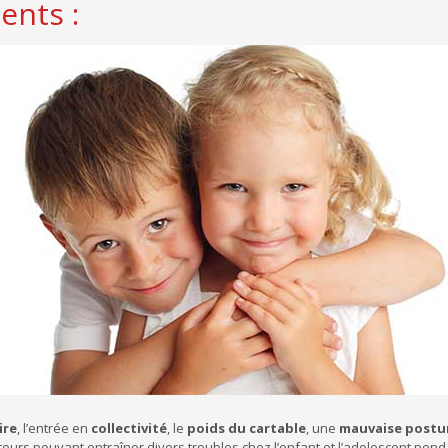
ents :
ire
, l’entrée en
collectivité
, le
poids du cartable
, une
mauvaise postu
teurs pouvant entraîner divers troubles chez l’enfant et l’adolescent pend