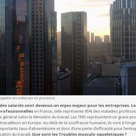
iopathe les milles aix en provence
e des salariés sont devenus un enjeu majeur pour les entreprises.
Le
professionnelles
en France, (elle représente 95% des maladies profession
me général selon le Ministère du travail. Les TMS représentent un grave pr
ravailleurs en Europe. Au-delà de la souffrance humaine, ils sont à l’origin
mportants taux d’absentéisme et donc d’une perte d’efficacité pour l’entre
ation du travail).
Que sont les Troubles musculo-squeletiques ?