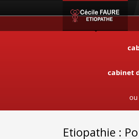
cab
cabinet 
ou
Etiopathie : Po