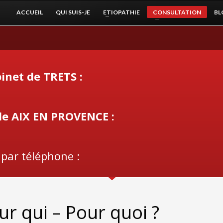
ACCUEIL
QUI SUIS-JE
ETIOPATHIE
CONSULTATION
BL
inet de TRETS :
de AIX EN PROVENCE :
 par téléphone :
ur qui – Pour quoi ?