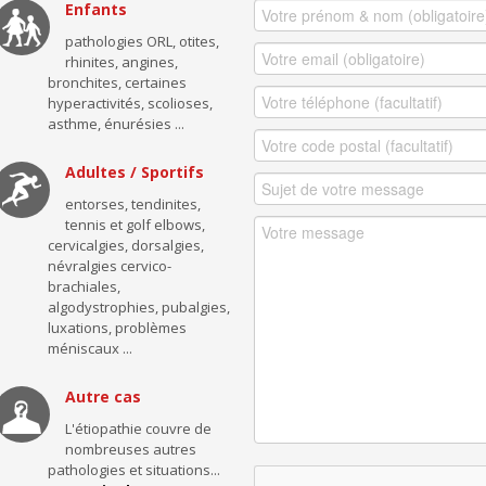
Enfants
pathologies ORL, otites,
rhinites, angines,
bronchites, certaines
hyperactivités, scolioses,
asthme, énurésies ...
Adultes / Sportifs
entorses, tendinites,
tennis et golf elbows,
cervicalgies, dorsalgies,
névralgies cervico-
brachiales,
algodystrophies, pubalgies,
luxations, problèmes
méniscaux ...
Autre cas
L'étiopathie couvre de
nombreuses autres
pathologies et situations...