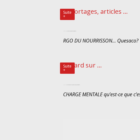
Reportages, articles ...
Suite
+
04 octobre 2022 By cecile in
etiopathie et périnatalité
reportages & articles etiopathie
RGO DU NOURRISSON… Quesaco?
Regard sur ...
Suite
+
07 octobre 2020 By cecile in
etiopathie / etiopathe
Regard sur... / Pathologies
reportages & articles etiopathie
CHARGE MENTALE qu’est-ce que c’e