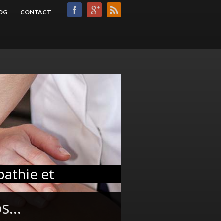
OG
CONTACT
iopathie et
os...