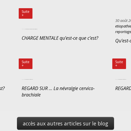
Suite
+
30 août 2
etiopathie
07 octobre 2020 By cecile in
etiopathie / etiopathe
Regard sur... / Pathologies
reportages & articles etiopathie
reportage
CHARGE MENTALE qu’est-ce que c’est?
Qu’est-c
Suite
Suite
+
+
20 août 2015 By cecile in
etiopathie / etiopathe
Regard sur... / Pathologies
09 juin 2015 By cecile in
etiopathie / etiopathe
Regard sur... / Pathologies
st?
REGARD SUR … La névralgie cervico-
REGARD 
brachiale
accès aux autres articles sur le blog