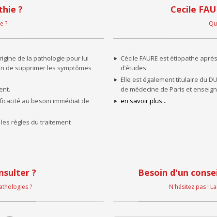
thie ?
Cecile FAU
e ?
Qui
igine de la pathologie pour lui
Cécile FAURE est étiopathe aprè
fin de supprimer les symptômes
d’études.
Elle est également titulaire du D
ent.
de médecine de Paris et enseigne
fficacité au besoin immédiat de
en savoir plus...
 les règles du traitement
nsulter ?
Besoin d'un consei
athologies ?
N'hésitez pas ! L