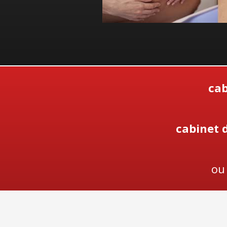
cab
cabinet 
ou