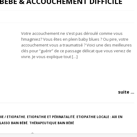
 BEBE & ACCOUCHEMENT DIFFICILE
Votre accouchement ne s’est pas déroulé comme vous
l’imaginiez? Vous êtes en plein baby blues ? Ou pire, votre
accouchement vous a traumatisé ? Voici une des meilleures
clés pour “guérir” de ce passage délicat que vous venez de
vivre. Je vous explique tout […]
suite ...
IE / ETIOPATHE
,
ETIOPATHIE ET PÉRINATALITÉ
,
ETIOPATHIE LOCALE : AIX EN
LASSO BAIN BÉBÉ
,
THÉRAPEUTIQUE BAIN BÉBÉ