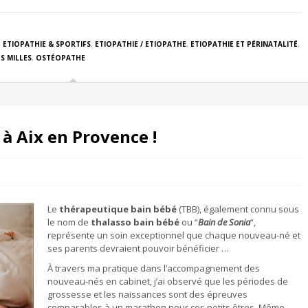
,
ETIOPATHIE & SPORTIFS
,
ETIOPATHIE / ETIOPATHE
,
ETIOPATHIE ET PÉRINATALITÉ
,
S MILLES
,
OSTÉOPATHE
à Aix en Provence !
Le
thérapeutique bain bébé
(TBB), également connu sous
le nom de
thalasso bain bébé
ou “
Bain de Sonia
“,
représente un soin exceptionnel que chaque nouveau-né et
ses parents devraient pouvoir bénéficier …
À travers ma pratique dans l’accompagnement des
nouveau-nés en cabinet, j’ai observé que les périodes de
grossesse et les naissances sont des épreuves
comparables à un marathon pour ces petits êtres. Même