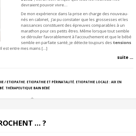
devraient pouvoir vivre…
De mon expérience dans la prise en charge des nouveau-
nés en cabinet, j’ai pu constater que les grossesses et les
naissances constituent des épreuves comparables à un
marathon pour ces petits êtres. Même lorsque tout semble
se dérouler favorablement à l’accouchement et que le bébé
semble en parfaite santé, je détecte toujours des
tensions
il est entre mes mains […]
suite ...
IE / ETIOPATHE
,
ETIOPATHIE ET PÉRINATALITÉ
,
ETIOPATHIE LOCALE : AIX EN
BÉ
,
THÉRAPEUTIQUE BAIN BÉBÉ
ROCHENT … ?