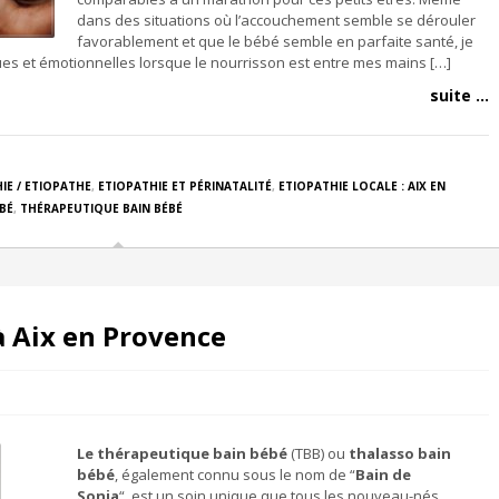
dans des situations où l’accouchement semble se dérouler
favorablement et que le bébé semble en parfaite santé, je
es et émotionnelles lorsque le nourrisson est entre mes mains […]
suite ...
IE / ETIOPATHE
,
ETIOPATHIE ET PÉRINATALITÉ
,
ETIOPATHIE LOCALE : AIX EN
BÉ
,
THÉRAPEUTIQUE BAIN BÉBÉ
à Aix en Provence
Le thérapeutique bain bébé
(TBB) ou
thalasso bain
bébé
, également connu sous le nom de “
Bain de
Sonia
“, est un soin unique que tous les nouveau-nés