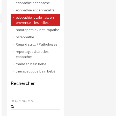
etiopathie / etiopathe
etiopathie et périnatalité
etiopathie locale : aix en
provence – les milles
naturopathie / naturopathe
ostéopathe
Regard sur… / Pathologies
reportages & articles
etiopathie
thalasso bain bébé
thérapeutique bain bébé
Rechercher