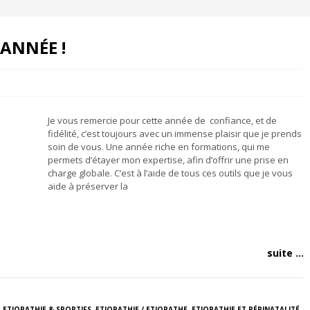
ANNÉE !
Je vous remercie pour cette année de confiance, et de
fidélité, c’est toujours avec un immense plaisir que je prends
soin de vous. Une année riche en formations, qui me
permets d’étayer mon expertise, afin d’offrir une prise en
charge globale. C’est à l’aide de tous ces outils que je vous
aide à préserver la
suite ...
,
ETIOPATHIE & SPORTIFS
,
ETIOPATHIE / ETIOPATHE
,
ETIOPATHIE ET PÉRINATALITÉ
,