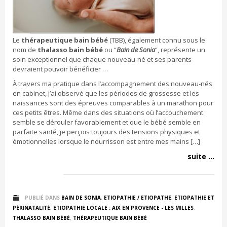
Le
thérapeutique bain bébé
(TBB), également connu sous le
nom de
thalasso bain bébé
ou “
Bain de Sonia
“, représente un
soin exceptionnel que chaque nouveau-né et ses parents
devraient pouvoir bénéficier …
À travers ma pratique dans l’accompagnement des nouveau-nés
en cabinet, j’ai observé que les périodes de grossesse et les
naissances sont des épreuves comparables à un marathon pour
ces petits êtres. Même dans des situations où l’accouchement
semble se dérouler favorablement et que le bébé semble en
parfaite santé, je perçois toujours des tensions physiques et
émotionnelles lorsque le nourrisson est entre mes mains […]
suite ...
PUBLIÉ DANS
BAIN DE SONIA
,
ETIOPATHIE / ETIOPATHE
,
ETIOPATHIE ET
PÉRINATALITÉ
,
ETIOPATHIE LOCALE : AIX EN PROVENCE - LES MILLES
,
THALASSO BAIN BÉBÉ
,
THÉRAPEUTIQUE BAIN BÉBÉ