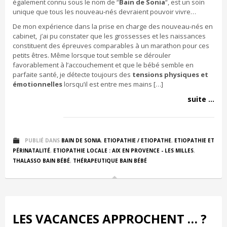
également connu sous le nom de “
Bain de Sonia
“, est un soin
unique que tous les nouveau-nés devraient pouvoir vivre…
De mon expérience dans la prise en charge des nouveau-nés en
cabinet, j’ai pu constater que les grossesses et les naissances
constituent des épreuves comparables à un marathon pour ces
petits êtres. Même lorsque tout semble se dérouler
favorablement à l’accouchement et que le bébé semble en
parfaite santé, je détecte toujours des
tensions physiques et
émotionnelles
lorsqu’il est entre mes mains […]
suite ...
PUBLIÉ DANS
BAIN DE SONIA
,
ETIOPATHIE / ETIOPATHE
,
ETIOPATHIE ET
PÉRINATALITÉ
,
ETIOPATHIE LOCALE : AIX EN PROVENCE - LES MILLES
,
THALASSO BAIN BÉBÉ
,
THÉRAPEUTIQUE BAIN BÉBÉ
LES VACANCES APPROCHENT … ?