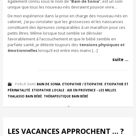
également connu sous le nom de “
Bain de Sonia
“, est un soin
unique que tous les nouveau-nés devraient pouvoir vivre…
De mon expérience dans la prise en charge des nouveau-nés en
cabinet, j’ai pu constater que les grossesses et les naissances
constituent des épreuves comparables à un marathon pour ces
petits êtres. Même lorsque tout semble se dérouler
favorablement à l’accouchement et que le bébé semble en
parfaite santé, je détecte toujours des
tensions physiques et
émotionnelles
lorsqu’il est entre mes mains […]
suite ...
PUBLIÉ DANS
BAIN DE SONIA
,
ETIOPATHIE / ETIOPATHE
,
ETIOPATHIE ET
PÉRINATALITÉ
,
ETIOPATHIE LOCALE : AIX EN PROVENCE - LES MILLES
,
THALASSO BAIN BÉBÉ
,
THÉRAPEUTIQUE BAIN BÉBÉ
LES VACANCES APPROCHENT … ?