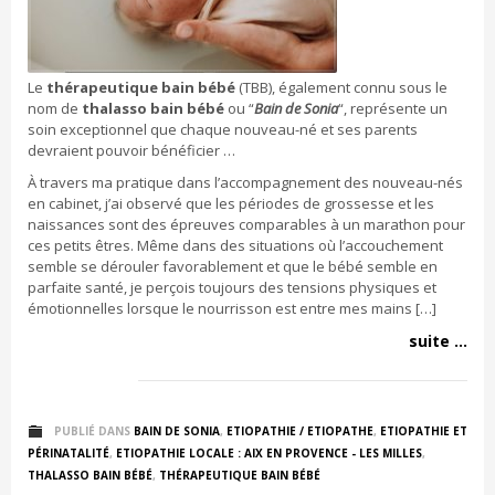
Le
thérapeutique bain bébé
(TBB), également connu sous le
nom de
thalasso bain bébé
ou “
Bain de Sonia
“, représente un
soin exceptionnel que chaque nouveau-né et ses parents
devraient pouvoir bénéficier …
À travers ma pratique dans l’accompagnement des nouveau-nés
en cabinet, j’ai observé que les périodes de grossesse et les
naissances sont des épreuves comparables à un marathon pour
ces petits êtres. Même dans des situations où l’accouchement
semble se dérouler favorablement et que le bébé semble en
parfaite santé, je perçois toujours des tensions physiques et
émotionnelles lorsque le nourrisson est entre mes mains […]
suite ...
PUBLIÉ DANS
BAIN DE SONIA
,
ETIOPATHIE / ETIOPATHE
,
ETIOPATHIE ET
PÉRINATALITÉ
,
ETIOPATHIE LOCALE : AIX EN PROVENCE - LES MILLES
,
THALASSO BAIN BÉBÉ
,
THÉRAPEUTIQUE BAIN BÉBÉ