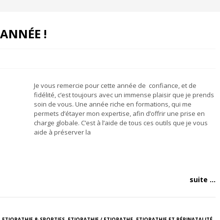
ANNÉE !
Je vous remercie pour cette année de confiance, et de
fidélité, c’est toujours avec un immense plaisir que je prends
soin de vous. Une année riche en formations, qui me
permets d’étayer mon expertise, afin d’offrir une prise en
charge globale. C’est à l’aide de tous ces outils que je vous
aide à préserver la
suite ...
,
ETIOPATHIE & SPORTIFS
,
ETIOPATHIE / ETIOPATHE
,
ETIOPATHIE ET PÉRINATALITÉ
,