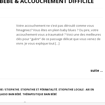
 BEBE & ACCOUCHEMENT DIFFICILE
Votre accouchement ne s’est pas déroulé comme vous
l’imaginiez? Vous êtes en plein baby blues ? Ou pire, votre
accouchement vous a traumatisé ? Voici une des meilleures
clés pour “guérir” de ce passage délicat que vous venez de
vivre. Je vous explique tout […]
suite ...
IE / ETIOPATHE
,
ETIOPATHIE ET PÉRINATALITÉ
,
ETIOPATHIE LOCALE : AIX EN
LASSO BAIN BÉBÉ
,
THÉRAPEUTIQUE BAIN BÉBÉ