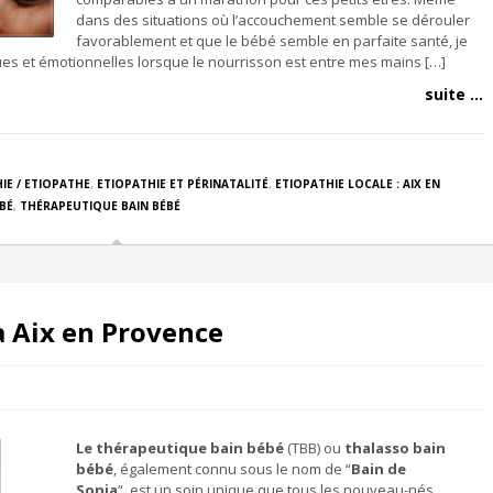
dans des situations où l’accouchement semble se dérouler
favorablement et que le bébé semble en parfaite santé, je
es et émotionnelles lorsque le nourrisson est entre mes mains […]
suite ...
IE / ETIOPATHE
,
ETIOPATHIE ET PÉRINATALITÉ
,
ETIOPATHIE LOCALE : AIX EN
BÉ
,
THÉRAPEUTIQUE BAIN BÉBÉ
à Aix en Provence
Le thérapeutique bain bébé
(TBB) ou
thalasso bain
bébé
, également connu sous le nom de “
Bain de
Sonia
“, est un soin unique que tous les nouveau-nés