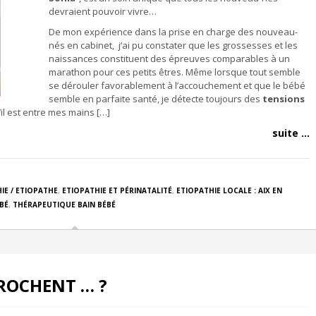
devraient pouvoir vivre…
De mon expérience dans la prise en charge des nouveau-
nés en cabinet, j’ai pu constater que les grossesses et les
naissances constituent des épreuves comparables à un
marathon pour ces petits êtres. Même lorsque tout semble
se dérouler favorablement à l’accouchement et que le bébé
semble en parfaite santé, je détecte toujours des
tensions
il est entre mes mains […]
suite ...
IE / ETIOPATHE
,
ETIOPATHIE ET PÉRINATALITÉ
,
ETIOPATHIE LOCALE : AIX EN
BÉ
,
THÉRAPEUTIQUE BAIN BÉBÉ
ROCHENT … ?