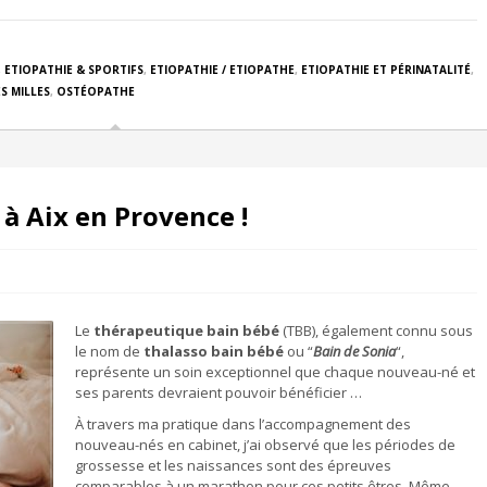
,
ETIOPATHIE & SPORTIFS
,
ETIOPATHIE / ETIOPATHE
,
ETIOPATHIE ET PÉRINATALITÉ
,
S MILLES
,
OSTÉOPATHE
à Aix en Provence !
Le
thérapeutique bain bébé
(TBB), également connu sous
le nom de
thalasso bain bébé
ou “
Bain de Sonia
“,
représente un soin exceptionnel que chaque nouveau-né et
ses parents devraient pouvoir bénéficier …
À travers ma pratique dans l’accompagnement des
nouveau-nés en cabinet, j’ai observé que les périodes de
grossesse et les naissances sont des épreuves
comparables à un marathon pour ces petits êtres. Même