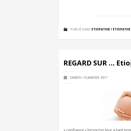
PUBLIÉ DANS
ETIOPATHIE / ETIOPATHE
REGARD SUR … Etiop
SAMEDI, 14 JANVIER 2017
« confiance » lorsqu’on leur a tant pro