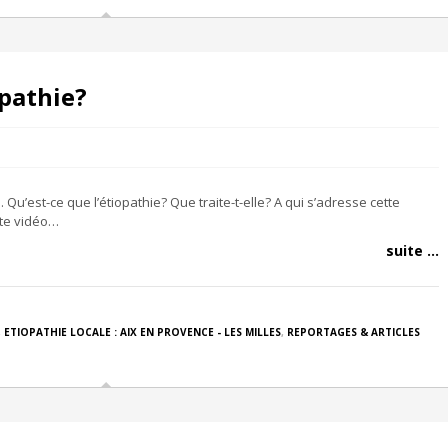
opathie?
Qu’est-ce que l’étiopathie? Que traite-t-elle? A qui s’adresse cette
ette vidéo…
suite ...
,
ETIOPATHIE LOCALE : AIX EN PROVENCE - LES MILLES
,
REPORTAGES & ARTICLES