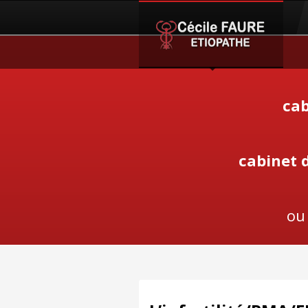
cab
cabinet 
ou