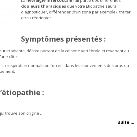
La
névralgie intercostale
fait partie des différentes
douleurs thoraciques
que votre Étiopathie saura
diagnostiquer, différencier (d’un zona par exemple), traiter
et/ou réorienter.
Symptômes présentés :
eur irradiante, décrite partant de la colonne vertébrale et revenant au
’une côte.
de la respiration normale ou forcée, dans les mouvements des bras ou
rnuement.
’étiopathie :
ui trouve son origine …
suite ...