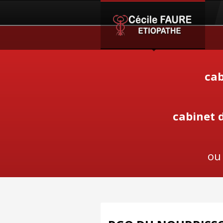
cab
cabinet 
ou