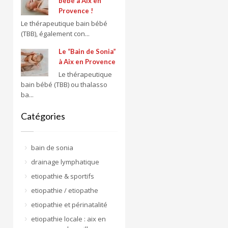
bébé à Aix en
Provence !
Le thérapeutique bain bébé
(TBB), également con...
Le “Bain de Sonia”
à Aix en Provence
Le thérapeutique
bain bébé (TBB) ou thalasso
ba...
Catégories
bain de sonia
drainage lymphatique
etiopathie & sportifs
etiopathie / etiopathe
etiopathie et périnatalité
etiopathie locale : aix en