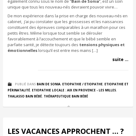
également connu sous le nom de “
Bain de Sonia
“, est un soin
unique que tous les nouveau-nés devraient pouvoir vivre…
De mon expérience dans la prise en charge des nouveau-nés en
cabinet, j’ai pu constater que les grossesses et les naissances
constituent des épreuves comparables à un marathon pour ces
petits êtres. Même lorsque tout semble se dérouler
favorablement à l’accouchement et que le bébé semble en
parfaite santé, je détecte toujours des
tensions physiques et
émotionnelles
lorsqu’il est entre mes mains […]
suite ...
PUBLIÉ DANS
BAIN DE SONIA
,
ETIOPATHIE / ETIOPATHE
,
ETIOPATHIE ET
PÉRINATALITÉ
,
ETIOPATHIE LOCALE : AIX EN PROVENCE - LES MILLES
,
THALASSO BAIN BÉBÉ
,
THÉRAPEUTIQUE BAIN BÉBÉ
LES VACANCES APPROCHENT … ?