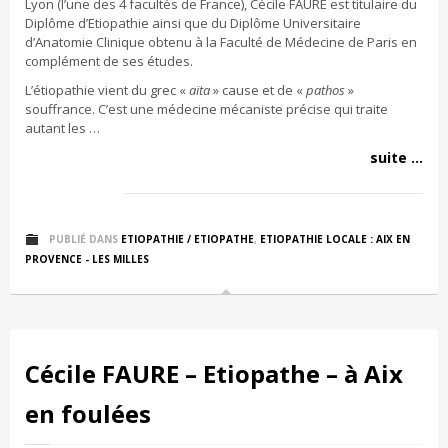
Lyon (l’une des 4 facultés de France), Cécile FAURE est titulaire du
Diplôme d’Etiopathie ainsi que du Diplôme Universitaire
d’Anatomie Clinique obtenu à la Faculté de Médecine de Paris en
complément de ses études.
L’étiopathie vient du grec «
aïta
» cause et de «
pathos
»
souffrance. C’est une médecine mécaniste précise qui traite
autant les …
suite ...
PUBLIÉ DANS
ETIOPATHIE / ETIOPATHE
,
ETIOPATHIE LOCALE : AIX EN
PROVENCE - LES MILLES
Cécile FAURE – Etiopathe – à Aix
en foulées