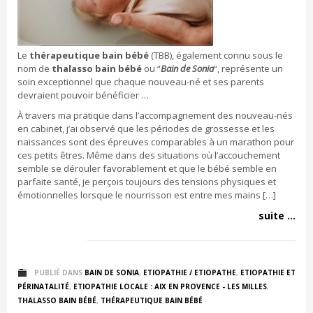
Le
thérapeutique bain bébé
(TBB), également connu sous le
nom de
thalasso bain bébé
ou “
Bain de Sonia
“, représente un
soin exceptionnel que chaque nouveau-né et ses parents
devraient pouvoir bénéficier …
À travers ma pratique dans l’accompagnement des nouveau-nés
en cabinet, j’ai observé que les périodes de grossesse et les
naissances sont des épreuves comparables à un marathon pour
ces petits êtres. Même dans des situations où l’accouchement
semble se dérouler favorablement et que le bébé semble en
parfaite santé, je perçois toujours des tensions physiques et
émotionnelles lorsque le nourrisson est entre mes mains […]
suite ...
PUBLIÉ DANS
BAIN DE SONIA
,
ETIOPATHIE / ETIOPATHE
,
ETIOPATHIE ET
PÉRINATALITÉ
,
ETIOPATHIE LOCALE : AIX EN PROVENCE - LES MILLES
,
THALASSO BAIN BÉBÉ
,
THÉRAPEUTIQUE BAIN BÉBÉ