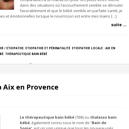
dans des situations où l’accouchement semble se dérouler
favorablement et que le bébé semble en parfaite santé, je
es et émotionnelles lorsque le nourrisson est entre mes mains […]
suite ...
IE / ETIOPATHE
,
ETIOPATHIE ET PÉRINATALITÉ
,
ETIOPATHIE LOCALE : AIX EN
BÉ
,
THÉRAPEUTIQUE BAIN BÉBÉ
à Aix en Provence
Le thérapeutique bain bébé
(TBB) ou
thalasso bain
bébé
, également connu sous le nom de “
Bain de
Sonia
“, est un soin unique que tous les nouveau-nés