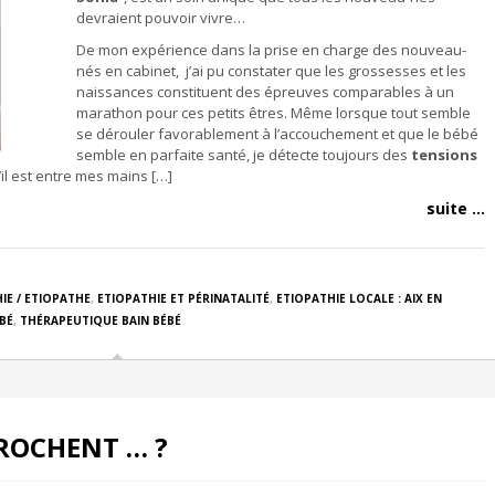
devraient pouvoir vivre…
De mon expérience dans la prise en charge des nouveau-
nés en cabinet, j’ai pu constater que les grossesses et les
naissances constituent des épreuves comparables à un
marathon pour ces petits êtres. Même lorsque tout semble
se dérouler favorablement à l’accouchement et que le bébé
semble en parfaite santé, je détecte toujours des
tensions
il est entre mes mains […]
suite ...
IE / ETIOPATHE
,
ETIOPATHIE ET PÉRINATALITÉ
,
ETIOPATHIE LOCALE : AIX EN
BÉ
,
THÉRAPEUTIQUE BAIN BÉBÉ
ROCHENT … ?