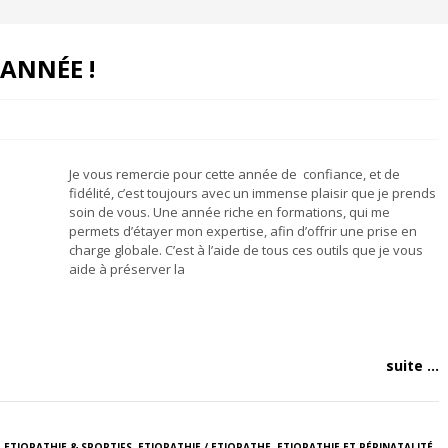
ANNÉE !
Je vous remercie pour cette année de confiance, et de
fidélité, c’est toujours avec un immense plaisir que je prends
soin de vous. Une année riche en formations, qui me
permets d’étayer mon expertise, afin d’offrir une prise en
charge globale. C’est à l’aide de tous ces outils que je vous
aide à préserver la
suite ...
,
ETIOPATHIE & SPORTIFS
,
ETIOPATHIE / ETIOPATHE
,
ETIOPATHIE ET PÉRINATALITÉ
,