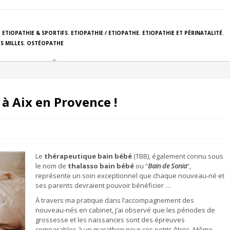
,
ETIOPATHIE & SPORTIFS
,
ETIOPATHIE / ETIOPATHE
,
ETIOPATHIE ET PÉRINATALITÉ
,
S MILLES
,
OSTÉOPATHE
à Aix en Provence !
Le
thérapeutique bain bébé
(TBB), également connu sous
le nom de
thalasso bain bébé
ou “
Bain de Sonia
“,
représente un soin exceptionnel que chaque nouveau-né et
ses parents devraient pouvoir bénéficier …
À travers ma pratique dans l’accompagnement des
nouveau-nés en cabinet, j’ai observé que les périodes de
grossesse et les naissances sont des épreuves
comparables à un marathon pour ces petits êtres. Même