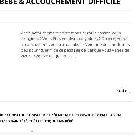
 BEBE & ACCOUCHEMENT DIFFICILE
Votre accouchement ne s’est pas déroulé comme vous
l’imaginiez? Vous êtes en plein baby blues ? Ou pire, votre
accouchement vous a traumatisé ? Voici une des meilleures
clés pour “guérir” de ce passage délicat que vous venez de
vivre. Je vous explique tout […]
suite ...
IE / ETIOPATHE
,
ETIOPATHIE ET PÉRINATALITÉ
,
ETIOPATHIE LOCALE : AIX EN
LASSO BAIN BÉBÉ
,
THÉRAPEUTIQUE BAIN BÉBÉ