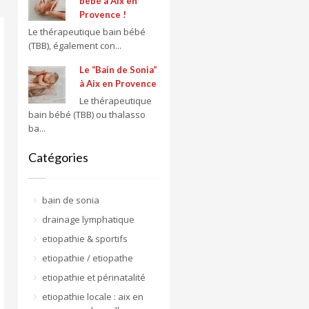
bébé à Aix en
Provence !
Le thérapeutique bain bébé
(TBB), également con...
Le “Bain de Sonia”
à Aix en Provence
Le thérapeutique
bain bébé (TBB) ou thalasso
ba...
Catégories
bain de sonia
drainage lymphatique
etiopathie & sportifs
etiopathie / etiopathe
etiopathie et périnatalité
etiopathie locale : aix en