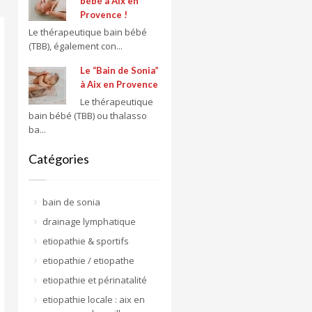
bébé à Aix en
Provence !
Le thérapeutique bain bébé
(TBB), également con...
Le “Bain de Sonia”
à Aix en Provence
Le thérapeutique
bain bébé (TBB) ou thalasso
ba...
Catégories
bain de sonia
drainage lymphatique
etiopathie & sportifs
etiopathie / etiopathe
etiopathie et périnatalité
etiopathie locale : aix en