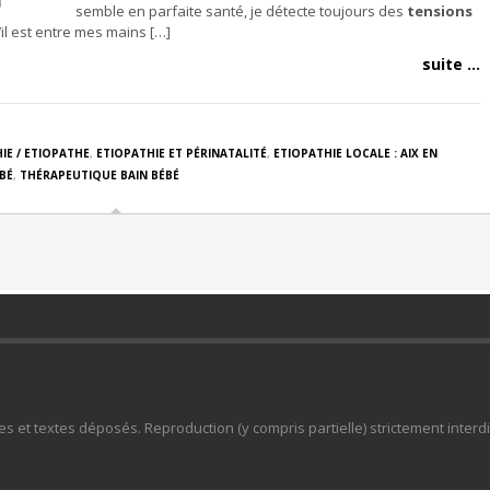
semble en parfaite santé, je détecte toujours des
tensions
il est entre mes mains […]
suite ...
IE / ETIOPATHE
,
ETIOPATHIE ET PÉRINATALITÉ
,
ETIOPATHIE LOCALE : AIX EN
BÉ
,
THÉRAPEUTIQUE BAIN BÉBÉ
s et textes déposés. Reproduction (y compris partielle) strictement interdi