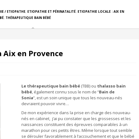
IE / ETIOPATHE
,
ETIOPATHIE ET PÉRINATALITÉ
,
ETIOPATHIE LOCALE : AIX EN
BÉ
,
THÉRAPEUTIQUE BAIN BÉBÉ
à Aix en Provence
Le thérapeutique bain bébé
(TBB) ou
thalasso bain
bébé
, également connu sous le nom de “
Bain de
Sonia
“, est un soin unique que tous les nouveau-nés
devraient pouvoir vivre…
De mon expérience dans la prise en charge des nouveau-
nés en cabinet, j’ai pu constater que les grossesses et les
naissances constituent des épreuves comparables à un
marathon pour ces petits êtres. Même lorsque tout semble
se dérouler favorablement à l’accouchement et que le bébé