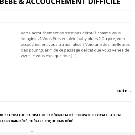
 BEBE & ACCOUCHEMENT DIFFICILE
Votre accouchement ne s’est pas déroulé comme vous
l’imaginiez? Vous êtes en plein baby blues ? Ou pire, votre
accouchement vous a traumatisé ? Voici une des meilleures
clés pour “guérir” de ce passage délicat que vous venez de
vivre. Je vous explique tout […]
suite ...
IE / ETIOPATHE
,
ETIOPATHIE ET PÉRINATALITÉ
,
ETIOPATHIE LOCALE : AIX EN
LASSO BAIN BÉBÉ
,
THÉRAPEUTIQUE BAIN BÉBÉ