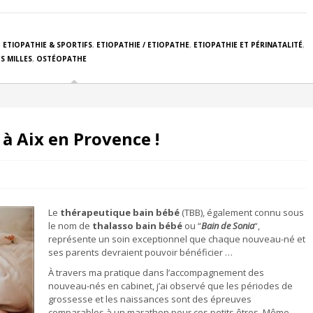
,
ETIOPATHIE & SPORTIFS
,
ETIOPATHIE / ETIOPATHE
,
ETIOPATHIE ET PÉRINATALITÉ
,
S MILLES
,
OSTÉOPATHE
à Aix en Provence !
Le
thérapeutique bain bébé
(TBB), également connu sous
le nom de
thalasso bain bébé
ou “
Bain de Sonia
“,
représente un soin exceptionnel que chaque nouveau-né et
ses parents devraient pouvoir bénéficier …
À travers ma pratique dans l’accompagnement des
nouveau-nés en cabinet, j’ai observé que les périodes de
grossesse et les naissances sont des épreuves
comparables à un marathon pour ces petits êtres. Même