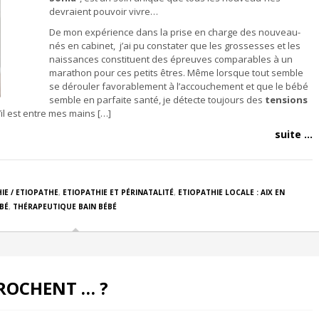
devraient pouvoir vivre…
De mon expérience dans la prise en charge des nouveau-
nés en cabinet, j’ai pu constater que les grossesses et les
naissances constituent des épreuves comparables à un
marathon pour ces petits êtres. Même lorsque tout semble
se dérouler favorablement à l’accouchement et que le bébé
semble en parfaite santé, je détecte toujours des
tensions
il est entre mes mains […]
suite ...
IE / ETIOPATHE
,
ETIOPATHIE ET PÉRINATALITÉ
,
ETIOPATHIE LOCALE : AIX EN
BÉ
,
THÉRAPEUTIQUE BAIN BÉBÉ
ROCHENT … ?