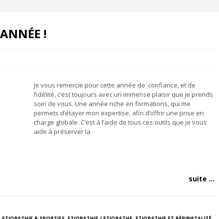
ANNÉE !
Je vous remercie pour cette année de confiance, et de
fidélité, c’est toujours avec un immense plaisir que je prends
soin de vous. Une année riche en formations, qui me
permets d’étayer mon expertise, afin d’offrir une prise en
charge globale. C’est à l’aide de tous ces outils que je vous
aide à préserver la
suite ...
,
ETIOPATHIE & SPORTIFS
,
ETIOPATHIE / ETIOPATHE
,
ETIOPATHIE ET PÉRINATALITÉ
,