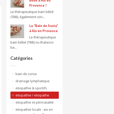
bébé à Aix en
Provence !
Le thérapeutique bain bébé
(TBB), également con...
Le “Bain de Sonia”
à Aix en Provence
Le thérapeutique
bain bébé (TBB) ou thalasso
ba...
Catégories
bain de sonia
drainage lymphatique
etiopathie & sportifs
etiopathie / etiopathe
etiopathie et périnatalité
etiopathie locale : aix en