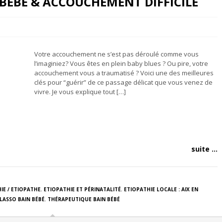
 BEBE & ACCOUCHEMENT DIFFICILE
Votre accouchement ne s’est pas déroulé comme vous
l’imaginiez? Vous êtes en plein baby blues ? Ou pire, votre
accouchement vous a traumatisé ? Voici une des meilleures
clés pour “guérir” de ce passage délicat que vous venez de
vivre. Je vous explique tout […]
suite ...
IE / ETIOPATHE
,
ETIOPATHIE ET PÉRINATALITÉ
,
ETIOPATHIE LOCALE : AIX EN
LASSO BAIN BÉBÉ
,
THÉRAPEUTIQUE BAIN BÉBÉ