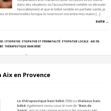
dans des situations où l’accouchement semble se dérouler
favorablement et que le bébé semble en parfaite santé, je
es et émotionnelles lorsque le nourrisson est entre mes mains […]
suite ...
IE / ETIOPATHE
,
ETIOPATHIE ET PÉRINATALITÉ
,
ETIOPATHIE LOCALE : AIX EN
BÉ
,
THÉRAPEUTIQUE BAIN BÉBÉ
à Aix en Provence
Le thérapeutique bain bébé
(TBB) ou
thalasso bain
bébé
, également connu sous le nom de “
Bain de
Sonia
“, est un soin unique que tous les nouveau-nés